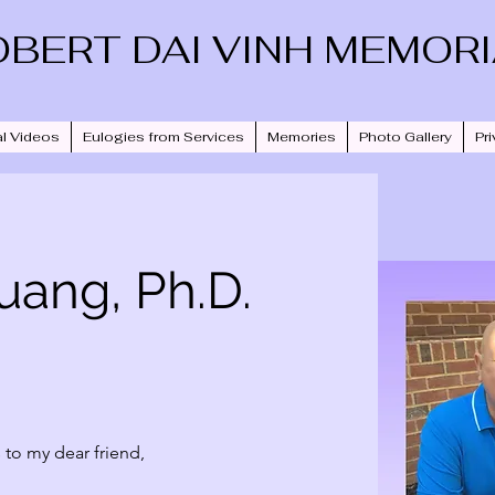
OBERT DAI VINH MEMOR
l Videos
Eulogies from Services
Memories
Photo Gallery
Pri
uang, Ph.D.
 to my dear friend, 