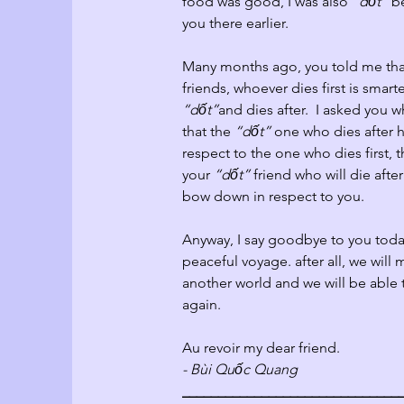
food was good, I was also 
“dốt”
 b
you there earlier.
Many months ago, you told me tha
friends, whoever dies first is smart
“
dốt
”
and dies after.  I asked you 
that the 
“dốt”
 one who dies after 
respect to 
the one who dies first, t
your 
“dốt” 
friend who will die afte
bow down in respect to you.
Anyway, I say goodbye to you toda
peaceful voyage. after all, we will
another world and we will be able t
again.
Au revoir my dear friend.
- Bùi Quốc Quang
______________________________