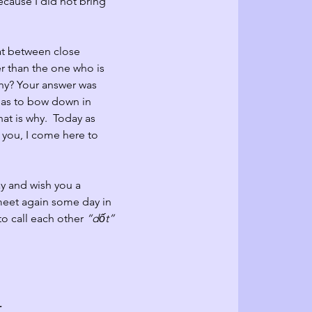
ecause I did not bring 
t between close 
er than the one who is 
why? Your answer was 
has to bow 
down in 
hat is why.  Today as 
r you, I come here to 
y and wish you a 
 meet again some day in 
o call each other 
“dốt”
_