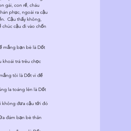
 gái, con rể, cháu 
án phục, ngoài ra cậu 
n.  Cậu thấy không, 
 chúc cậu đi vào chốn 
để mắng bạn bè là Dốt 
hoái trá trêu chọc 
ắng tôi là Dốt vì để 
g la toáng lên là Dốt 
vì không đưa cậu tới đó 
iữa đám bạn bè thân 