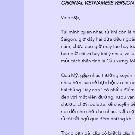
ORIGINAL VIETNAMESE VERSION
Vĩnh Đại,
Tụi mình quen nhau từ khi còn là h
Saigon, giờ đây hai đứa đều ngoài
năm, chưa bao giờ mày tao hay to
bao giờ cãi vã hay trái ý nhau, và 
một cách thân tình là Cậu xưng Tôi
Qua Mỹ, gặp nhau thường xuyên hơ
nhau hơn, san sẻ bực bội và chia x
hai thằng “tây con” có nhiều điểm
đen với một viên đường, rựou van
chược, chơi roulette, kể chuyện ti
nói dối che chở cho nhau.  Cậu s
rủ tôi tới ngủ qua đêm những khi
Trong bạn bè, cậu có biết là cậu