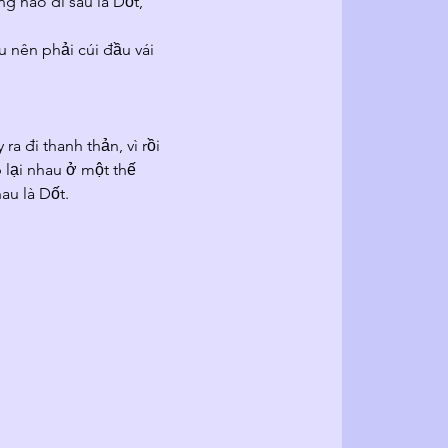
g nào đi sau là Dốt,  
au nên phải cúi đầu vái 
ra đi thanh thản, vì rồi 
 lại nhau ở một thế 
au là Dốt.