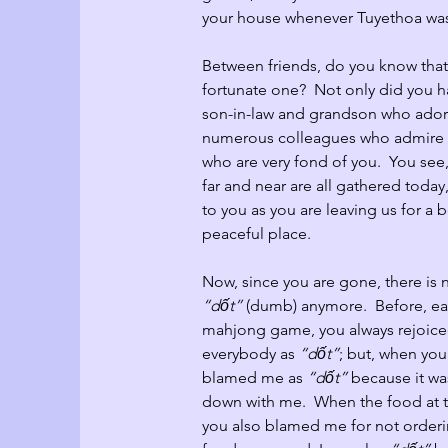
your house whenever Tuyethoa wa
Between friends, do you know that
fortunate one?  Not only did you ha
son-in-law and grandson who ador
numerous colleagues who admire yo
who are very fond of you.  You see
far and near are all gathered today, 
to you as you are leaving us for a 
peaceful place.
Now, since you are gone, there is n
“
dốt
” 
(dumb) anymore.  Before, ea
mahjong game, you always rejoic
everybody as 
“dốt”
; but, when you
blamed me as 
“dốt”
 because it w
down with me.  When the food at t
you also blamed me for not orderi