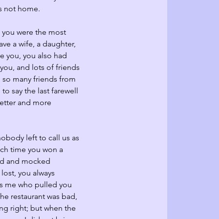
s not home.
 you were the most 
ve a wife, a daughter, 
e you, you also had 
u, and lots of friends 
, so many friends from 
to say the last farewell 
better and more 
obody left to call us as 
ch time you won a 
ed and mocked 
 lost, you always 
as me who pulled you 
he restaurant was bad, 
ng right; but when the 