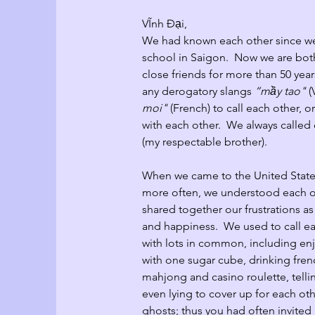
VĨnh Đại
,
We had known each other since we
school in Saigon.  Now we are bot
close friends for more than 50 yea
any derogatory slangs 
“mầy tao" 
(
moi" 
(French) to call each other, o
with each other.  We always called 
(my respectable brother).
When we came to the United State
more often, we understood each o
shared together our frustrations as
and happiness.  We used to call ea
with lots in common, including enj
with one sugar cube, drinking fren
mahjong and casino roulette, tellin
even lying to cover up for each oth
ghosts; thus you had often invited