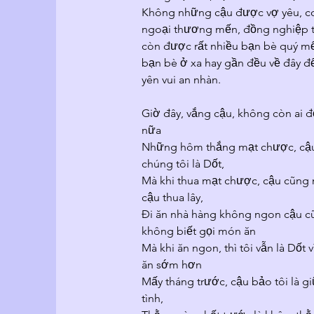
Không những cậu được vợ yêu, con
ngoại thương mến, đồng nghiệp th
còn được rất nhiều bạn bè quý mế
bạn bè ở xa hay gần đều về đây để
yên vui an nhàn.
Giờ đây, vắng cậu, không còn ai 
nữa
Những hôm thắng mạt chược, cậu k
chúng tôi là Dốt, 
Mà khi thua mạt chược, cậu cũng m
cậu thua lây,  
Đi ăn nhà hàng không ngon cậu cũn
không biết gọi món ăn
Mà khi ăn ngon, thì tôi vẫn là Dốt 
ăn sớm hơn 
Mấy tháng trước, cậu bảo tôi là g
tình, 