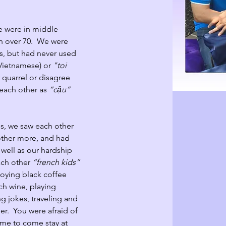
 were in middle 
h over 70.  We were 
rs, but had never used 
Vietnamese) or 
"toi 
r quarrel or disagree 
each other as 
“cậu”
s, we saw each other 
ther more, and had 
 well as our hardship 
ch other 
“french kids”
oying black coffee 
ch wine, playing 
g jokes, traveling and 
er.  You were afraid of 
 me to come stay at 